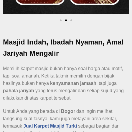
Masjid Indah, Ibadah Nyaman, Amal
Jariyah Mengalir
Memilih karpet masjid bukan hanya soal harga atau motif,
tapi soal amanah. Ketika takmir memilih dengan bijak,
hasilnya bukan hanya
kenyamanan jamaah
, tapi juga
pahala jariyah
yang terus mengalir dari setiap sujud yang
dilakukan di atas karpet tersebut.
Untuk Anda yang berada di
Bogor
dan ingin melihat
langsung kualitasnya, kami juga melayani area sekitar,
termasuk
Jual Karpet Masjid Turki
sebagai bagian dari