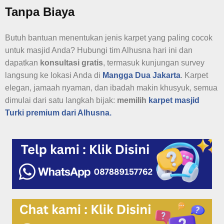
Tanpa Biaya
Butuh bantuan menentukan jenis karpet yang paling cocok
untuk masjid Anda? Hubungi tim Alhusna hari ini dan
dapatkan
konsultasi gratis
, termasuk kunjungan survey
langsung ke lokasi Anda di
Mangga Dua Jakarta
. Karpet
elegan, jamaah nyaman, dan ibadah makin khusyuk, semua
dimulai dari satu langkah bijak:
memilih
karpet masjid
Turki premium dari Alhusna.