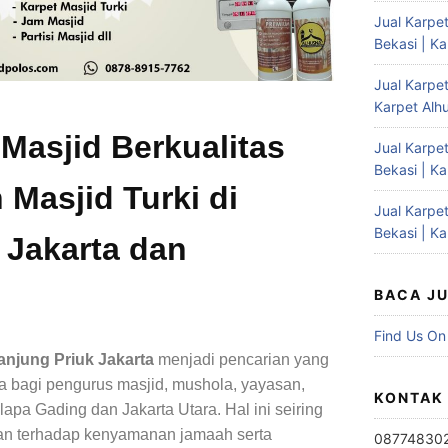
Jual Karpe
Bekasi | K
Jual Karpet
Karpet Alh
 Masjid Berkualitas
Jual Karpe
Bekasi | K
 Masjid Turki di
Jual Karpe
Bekasi | K
 Jakarta dan
BACA J
Find Us On
anjung Priuk Jakarta
menjadi pencarian yang
 bagi pengurus masjid, mushola, yayasan,
KONTAK
apa Gading dan Jakarta Utara. Hal ini seiring
an terhadap kenyamanan jamaah serta
08774830