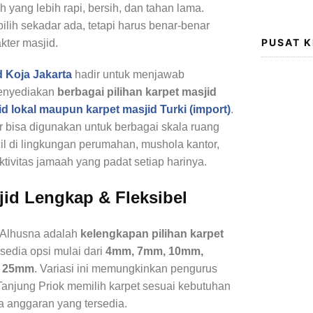
h yang lebih rapi, bersih, dan tahan lama.
ipilih sekadar ada, tetapi harus benar-benar
PUSAT 
kter masjid.
d Koja
Jakarta
hadir untuk menjawab
menyediakan
berbagai pilihan karpet masjid
id lokal maupun karpet masjid Turki (import)
.
r bisa digunakan untuk berbagai skala ruang
il di lingkungan perumahan, mushola kantor,
tivitas jamaah yang padat setiap harinya.
jid Lengkap & Fleksibel
 Alhusna adalah
kelengkapan pilihan karpet
ersedia opsi mulai dari
4mm, 7mm, 10mm,
a 25mm
. Variasi ini memungkinkan pengurus
Tanjung Priok memilih karpet sesuai kebutuhan
a anggaran yang tersedia.