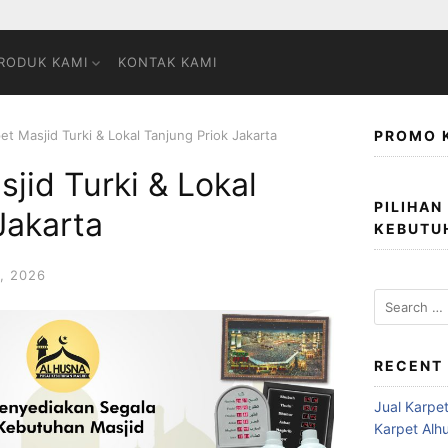
RODUK KAMI
KONTAK KAMI
et Masjid Turki & Lokal Tanjung Priok Jakarta
PROMO 
sjid Turki & Lokal
PILIHAN
Jakarta
KEBUTU
, 2026
RECENT
Jual Karpet
Karpet Alh