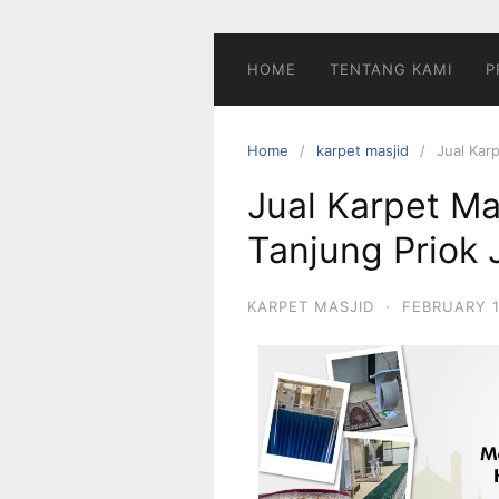
HOME
TENTANG KAMI
P
Home
karpet masjid
Jual Karp
Jual Karpet Ma
Tanjung Priok 
KARPET MASJID
·
FEBRUARY 1