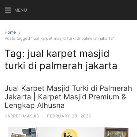
MENU
Home
Posts tagged “jual karpet masjid turki di palmerah jakarta”
Tag:
jual karpet masjid
turki di palmerah jakarta
Jual Karpet Masjid Turki di Palmerah
Jakarta | Karpet Masjid Premium &
Lengkap Alhusna
KARPET MASJID
·
FEBRUARY 28, 2026