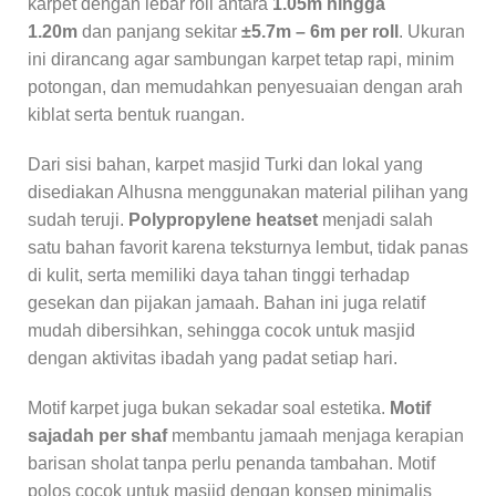
karpet dengan lebar roll antara
1.05m hingga
1.20m
dan panjang sekitar
±5.7m – 6m per roll
. Ukuran
ini dirancang agar sambungan karpet tetap rapi, minim
potongan, dan memudahkan penyesuaian dengan arah
kiblat serta bentuk ruangan.
Dari sisi bahan, karpet masjid Turki dan lokal yang
disediakan Alhusna menggunakan material pilihan yang
sudah teruji.
Polypropylene heatset
menjadi salah
satu bahan favorit karena teksturnya lembut, tidak panas
di kulit, serta memiliki daya tahan tinggi terhadap
gesekan dan pijakan jamaah. Bahan ini juga relatif
mudah dibersihkan, sehingga cocok untuk masjid
dengan aktivitas ibadah yang padat setiap hari.
Motif karpet juga bukan sekadar soal estetika.
Motif
sajadah per shaf
membantu jamaah menjaga kerapian
barisan sholat tanpa perlu penanda tambahan. Motif
polos cocok untuk masjid dengan konsep minimalis