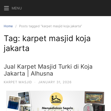
MENU
Home
Posts tagged “karpet masjid koja jakarta”
Tag:
karpet masjid koja
jakarta
Jual Karpet Masjid Turki di Koja
Jakarta | Alhusna
KARPET MASJID
·
JANUARY 31, 2026