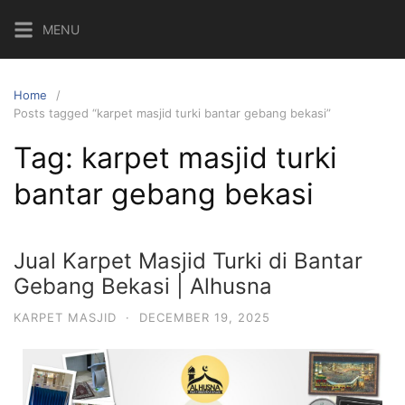
MENU
Home
Posts tagged “karpet masjid turki bantar gebang bekasi”
Tag:
karpet masjid turki
bantar gebang bekasi
Jual Karpet Masjid Turki di Bantar
Gebang Bekasi | Alhusna
KARPET MASJID
·
DECEMBER 19, 2025