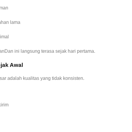
aman
ahan lama
imal
nDan ini langsung terasa sejak hari pertama.
ejak Awal
ar adalah kualitas yang tidak konsisten.
kirim