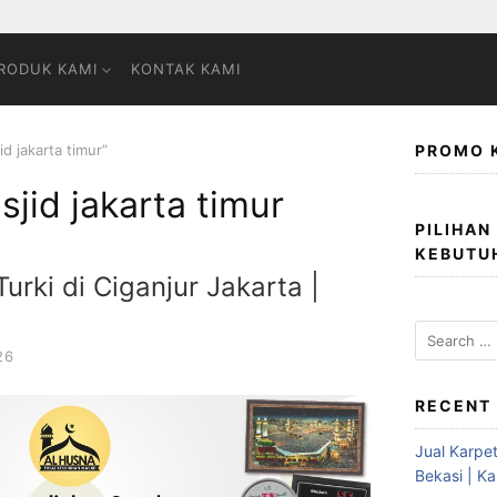
RODUK KAMI
KONTAK KAMI
d jakarta timur”
PROMO 
jid jakarta timur
PILIHAN
KEBUTU
urki di Ciganjur Jakarta |
26
RECENT
Jual Karpet
Bekasi | K