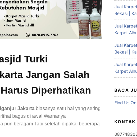
Jual Karpet
Bekasi | K
Jual Karpet
Karpet Alh
Jual Karpe
Bekasi | K
asjid Turki
Jual Karpet
Karpet Alh
akarta Jangan Salah
g Harus Diperhatikan
BACA J
Find Us On
iganjur Jakarta
biasanya satu hal yang sering
erlihat bagus di awal Warnanya
KONTAK
ya pun beragam Tapi setelah dipakai beberapa
08774830