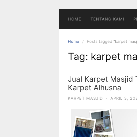
HOME
TENTANG KAMI
P
Home
Posts tagged “karpet masji
Tag:
karpet mas
Jual Karpet Masjid T
Karpet Alhusna
KARPET MASJID
·
APRIL 3, 20