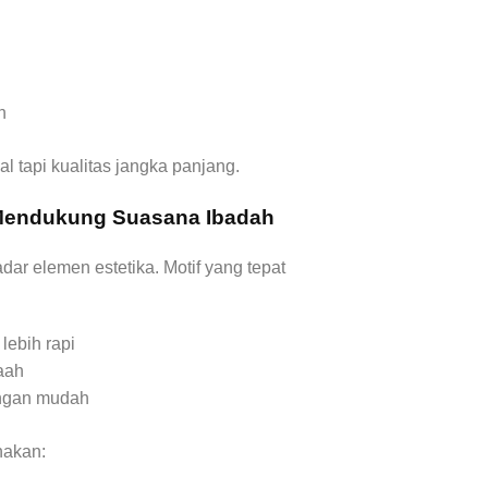
an
l tapi kualitas jangka panjang.
 Mendukung Suasana Ibadah
dar elemen estetika. Motif yang tepat
lebih rapi
aah
engan mudah
nakan: