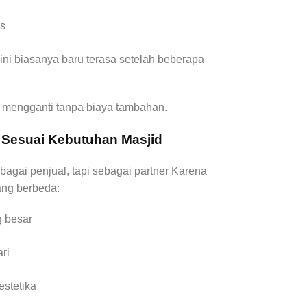
is
ini biasanya baru terasa setelah beberapa
k mengganti tanpa biaya tambahan.
 Sesuai Kebutuhan Masjid
agai penjual, tapi sebagai partner Karena
ang berbeda:
g besar
ari
estetika