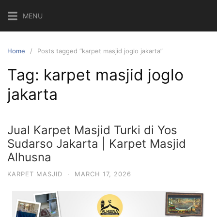
MENU
Home
Posts tagged “karpet masjid joglo jakarta”
Tag:
karpet masjid joglo
jakarta
Jual Karpet Masjid Turki di Yos
Sudarso Jakarta | Karpet Masjid
Alhusna
KARPET MASJID
·
MARCH 17, 2026